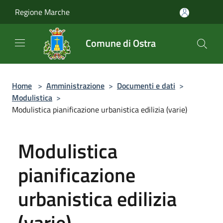
Salta al contenuto principale
Regione Marche
Comune di Ostra
Home
>
Amministrazione
>
Documenti e dati
>
Modulistica
>
Modulistica pianificazione urbanistica edilizia (varie)
Modulistica
pianificazione
urbanistica edilizia
(varie)