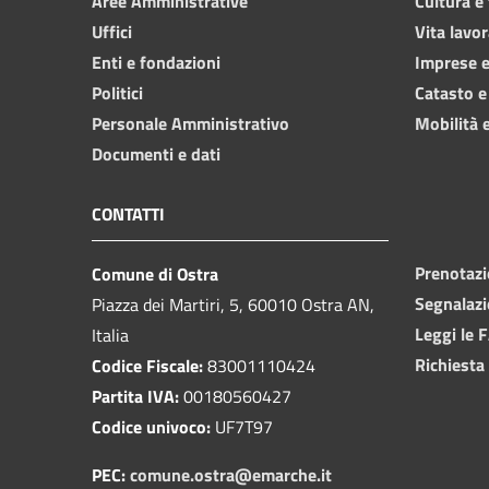
Aree Amministrative
Cultura e
Uffici
Vita lavor
Enti e fondazioni
Imprese 
Politici
Catasto e
Personale Amministrativo
Mobilità e
Documenti e dati
CONTATTI
Prenotaz
Comune di Ostra
Segnalazi
Piazza dei Martiri, 5, 60010 Ostra AN,
Leggi le 
Italia
Richiesta
Codice Fiscale:
83001110424
Partita IVA:
00180560427
Codice univoco:
UF7T97
PEC:
comune.ostra@emarche.it