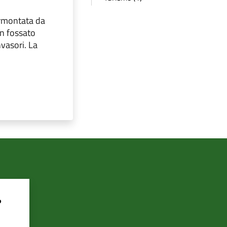
ormontata da
un fossato
nvasori. La
?