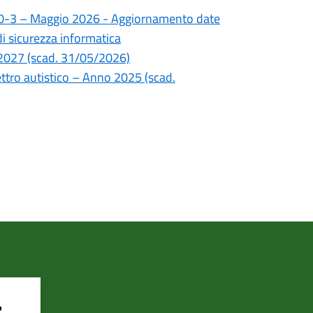
ivi 0-3 – Maggio 2026 - Aggiornamento date
 di sicurezza informatica
26/2027 (scad. 31/05/2026)
pettro autistico – Anno 2025 (scad.
?