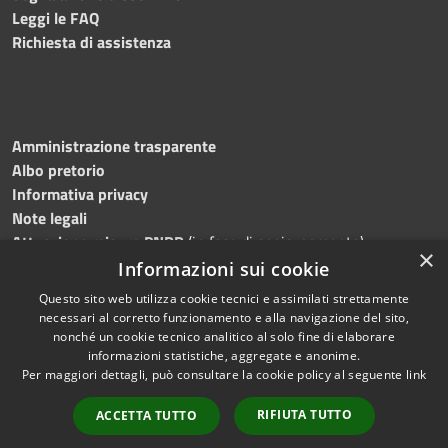
Leggi le FAQ
Richiesta di assistenza
Amministrazione trasparente
Albo pretorio
Informativa privacy
Note legali
Attuazione misure PNRR
(in fase di aggiornamento)
×
Dichiarazione di accessibilità
Informazioni sui cookie
Questo sito web utilizza cookie tecnici e assimilati strettamente
necessari al corretto funzionamento e alla navigazione del sito,
nonché un cookie tecnico analitico al solo fine di elaborare
informazioni statistiche, aggregate e anonime.
RSS
Copyright © 2026 • Comune di
Per maggiori dettagli, può consultare la cookie policy al seguente
link
Accessibilità
Ostra • Powered by
Privacy
Municipium
Accesso
•
RIFIUTA TUTTO
ACCETTA TUTTO
Cookie
redazione