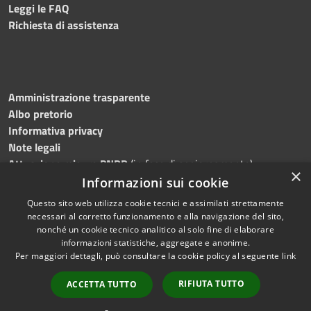
Leggi le FAQ
Richiesta di assistenza
Amministrazione trasparente
Albo pretorio
Informativa privacy
Note legali
Attuazione misure PNRR
(in fase di aggiornamento)
×
Dichiarazione di accessibilità
Informazioni sui cookie
Questo sito web utilizza cookie tecnici e assimilati strettamente
necessari al corretto funzionamento e alla navigazione del sito,
nonché un cookie tecnico analitico al solo fine di elaborare
informazioni statistiche, aggregate e anonime.
RSS
Copyright © 2026 • Comune di
Per maggiori dettagli, può consultare la cookie policy al seguente
link
Accessibilità
Ostra • Powered by
Privacy
Municipium
Accesso
•
RIFIUTA TUTTO
ACCETTA TUTTO
Cookie
redazione