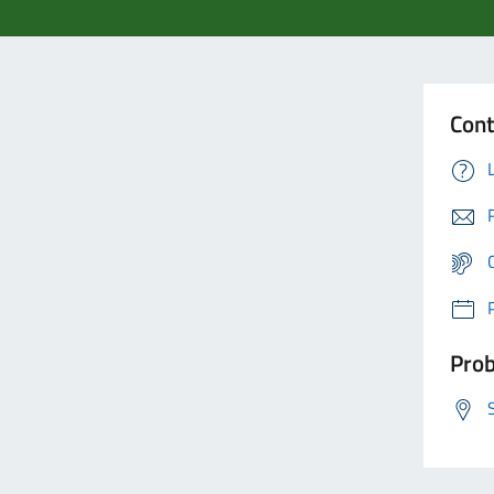
Cont
Prob