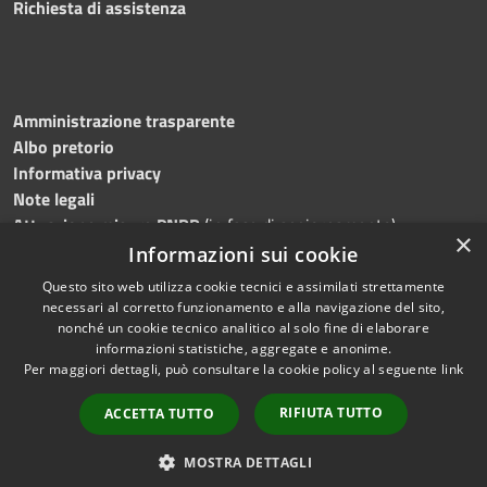
Richiesta di assistenza
Amministrazione trasparente
Albo pretorio
Informativa privacy
Note legali
Attuazione misure PNRR
(in fase di aggiornamento)
×
Dichiarazione di accessibilità
Informazioni sui cookie
Questo sito web utilizza cookie tecnici e assimilati strettamente
necessari al corretto funzionamento e alla navigazione del sito,
nonché un cookie tecnico analitico al solo fine di elaborare
informazioni statistiche, aggregate e anonime.
RSS
Copyright © 2026 • Comune di
Per maggiori dettagli, può consultare la cookie policy al seguente
link
Accessibilità
Ostra • Powered by
Privacy
Municipium
Accesso
•
RIFIUTA TUTTO
ACCETTA TUTTO
Cookie
redazione
Mappa del sito
MOSTRA DETTAGLI