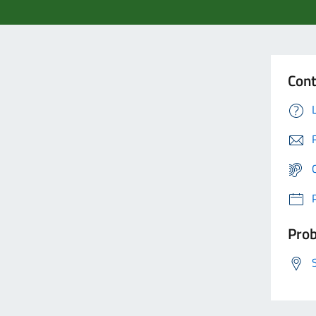
Cont
Prob