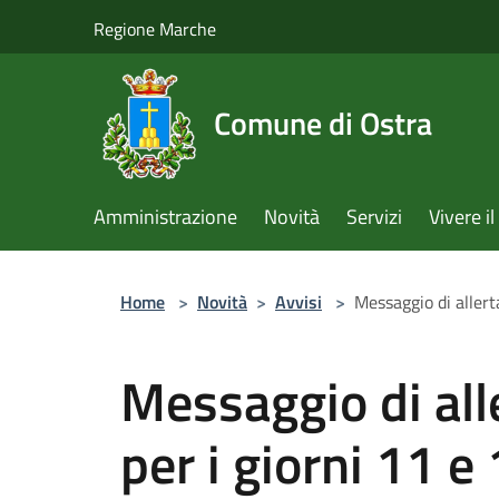
Salta al contenuto principale
Regione Marche
Comune di Ostra
Amministrazione
Novità
Servizi
Vivere 
Home
>
Novità
>
Avvisi
>
Messaggio di aller
Messaggio di al
per i giorni 11 