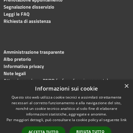
Segnalazione disservizio
Leggi le FAQ
Richiesta di assistenza
Amministrazione trasparente
Albo pretorio
Informativa privacy
Note legali
Attuazione misure PNRR
(in fase di aggiornamento)
×
Dichiarazione di accessibilità
Informazioni sui cookie
Questo sito web utilizza cookie tecnici e assimilati strettamente
necessari al corretto funzionamento e alla navigazione del sito,
nonché un cookie tecnico analitico al solo fine di elaborare
informazioni statistiche, aggregate e anonime.
RSS
Copyright © 2026 • Comune di
Per maggiori dettagli, può consultare la cookie policy al seguente
link
Accessibilità
Ostra • Powered by
Privacy
Municipium
Accesso
•
RIFIUTA TUTTO
ACCETTA TUTTO