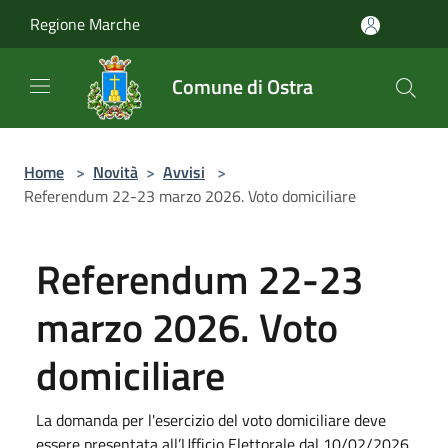
Salta al contenuto principale
Regione Marche
Comune di Ostra
Home
>
Novità
>
Avvisi
>
Referendum 22-23 marzo 2026. Voto domiciliare
Referendum 22-23
marzo 2026. Voto
domiciliare
La domanda per l'esercizio del voto domiciliare deve
essere presentata all’Ufficio Elettorale dal 10/02/2026