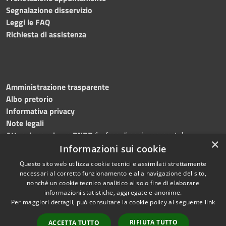
Segnalazione disservizio
Leggi le FAQ
Richiesta di assistenza
Amministrazione trasparente
Albo pretorio
Informativa privacy
Note legali
Attuazione misure PNRR
(in fase di aggiornamento)
×
Dichiarazione di accessibilità
Informazioni sui cookie
Questo sito web utilizza cookie tecnici e assimilati strettamente
necessari al corretto funzionamento e alla navigazione del sito,
nonché un cookie tecnico analitico al solo fine di elaborare
informazioni statistiche, aggregate e anonime.
RSS
Copyright © 2026 • Comune di
Per maggiori dettagli, può consultare la cookie policy al seguente
link
Accessibilità
Ostra • Powered by
Privacy
Municipium
Accesso
•
RIFIUTA TUTTO
ACCETTA TUTTO