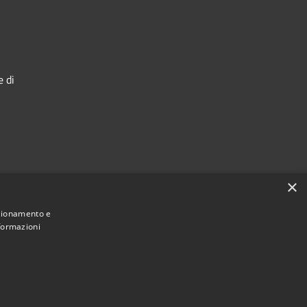
e di
×
nzionamento e
nformazioni