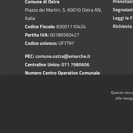
Prenotaz
Comune di Ostra
Segnalazi
Piazza dei Martiri, 5, 60010 Ostra AN,
Leggi le 
Italia
Richiesta
Codice Fiscale:
83001110424
Partita IVA:
00180560427
Codice univoco:
UF7T97
PEC:
comune.ostra@emarche.it
Centralino Unico:
071 7980606
Numero Centro Operativo Comunale
(COC):
350 1729518
(attivo solo in caso di apertura del
Questo sito 
servizio)
alla navig