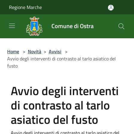
Salta al contenuto principale
Regione Marche
Comune di Ostra
Home
>
Novità
>
Avvisi
>
Avvio degli interventi di contrasto al tarlo asiatico del
fusto
Avvio degli interventi
di contrasto al tarlo
asiatico del fusto
Avvio degli interventi di contrasto al tarlo asiatico del