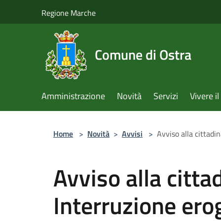
Salta al contenuto principale
Regione Marche
Comune di Ostra
Amministrazione
Novità
Servizi
Vivere 
Home
>
Novità
>
Avvisi
>
Avviso alla cittadi
Avviso alla citta
Interruzione ero