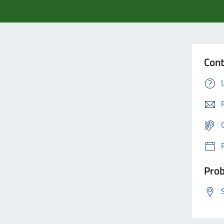
Cont
Prob