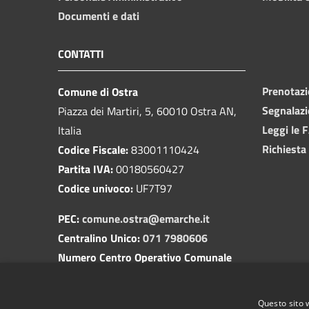
Documenti e dati
CONTATTI
Prenotaz
Comune di Ostra
Segnalazi
Piazza dei Martiri, 5, 60010 Ostra AN,
Leggi le 
Italia
Richiesta
Codice Fiscale:
83001110424
Partita IVA:
00180560427
Codice univoco:
UF7T97
PEC:
comune.ostra@emarche.it
Centralino Unico:
071 7980606
Numero Centro Operativo Comunale
(COC):
350 1729518
(attivo solo in caso di apertura del
Questo sito 