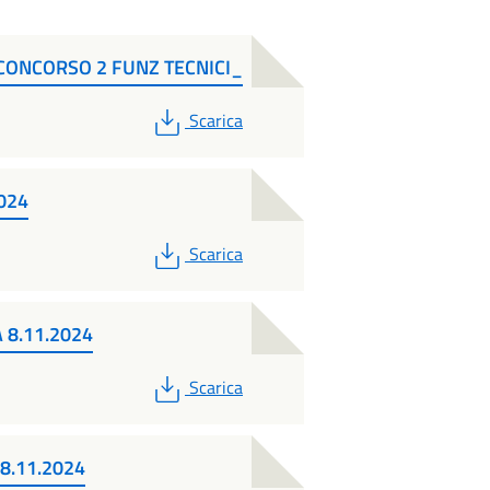
 CONCORSO 2 FUNZ TECNICI_
PDF
Scarica
024
PDF
Scarica
 8.11.2024
PDF
Scarica
8.11.2024