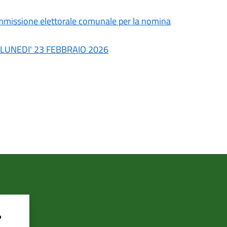
issione elettorale comunale per la nomina
di LUNEDI' 23 FEBBRAIO 2026
?