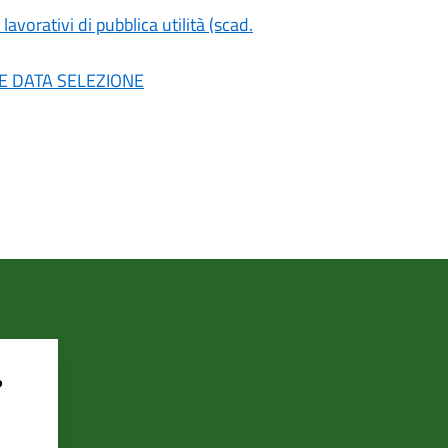
avorativi di pubblica utilità (scad.
ONE DATA SELEZIONE
?