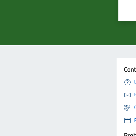
Cont
Prob