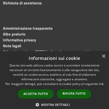
Richiesta di assistenza
Amministrazione trasparente
Albo pretorio
Informativa privacy
Note legali
Attuazione misure PNRR
(in fase di aggiornamento)
×
Dichiarazione di accessibilità
Informazioni sui cookie
Questo sito web utilizza cookie tecnici e assimilati strettamente
necessari al corretto funzionamento e alla navigazione del sito,
nonché un cookie tecnico analitico al solo fine di elaborare
informazioni statistiche, aggregate e anonime.
RSS
Copyright © 2026 • Comune di
Per maggiori dettagli, può consultare la cookie policy al seguente
link
Accessibilità
Ostra • Powered by
Privacy
Municipium
Accesso
•
RIFIUTA TUTTO
ACCETTA TUTTO
Cookie
redazione
Mappa del sito
MOSTRA DETTAGLI