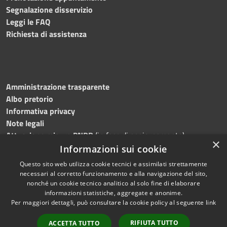
Segnalazione disservizio
Leggi le FAQ
Richiesta di assistenza
Amministrazione trasparente
Albo pretorio
Informativa privacy
Note legali
Attuazione misure PNRR
(in fase di aggiornamento)
×
Dichiarazione di accessibilità
Informazioni sui cookie
Questo sito web utilizza cookie tecnici e assimilati strettamente
necessari al corretto funzionamento e alla navigazione del sito,
nonché un cookie tecnico analitico al solo fine di elaborare
informazioni statistiche, aggregate e anonime.
RSS
Copyright © 2026 • Comune di
Per maggiori dettagli, può consultare la cookie policy al seguente
link
Accessibilità
Ostra • Powered by
Privacy
Municipium
Accesso
•
RIFIUTA TUTTO
ACCETTA TUTTO