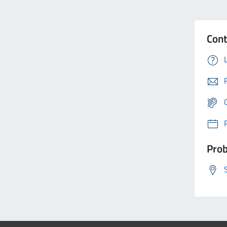
Cont
Prob