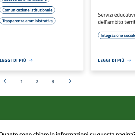
Comunicazione istituzionale
Servizi educativ
Trasparenza amministrativa
dell'ambito terri
Integrazione social
LEGGI DI PIÙ
LEGGI DI PIÙ
1
2
3
« Precedente
Successiva »
Quanto sono chiare le informazioni su questa pagina