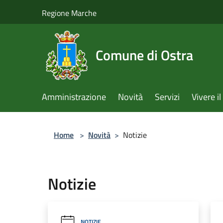
Salta al contenuto principale
Regione Marche
Comune di Ostra
Amministrazione
Novità
Servizi
Vivere 
Home
>
Novità
>
Notizie
Notizie
NOTIZIE