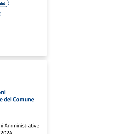
lidi
oni
ve del Comune
oni Amministrative
o 2024