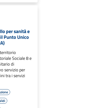
llo per sanità e
 il Punto Unico
UA)
 territorio
toriale Sociale 8 e
itario di
vo servizio per
ini tra i servizi
azione
lidi