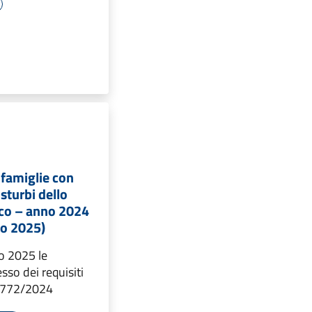
 famiglie con
sturbi dello
ico – anno 2024
zo 2025)
o 2025 le
sso dei requisiti
 1772/2024