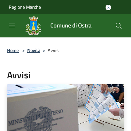
Salta al contenuto principale
Regione Marche
Comune di Ostra
Home
>
Novità
>
Avvisi
Avvisi