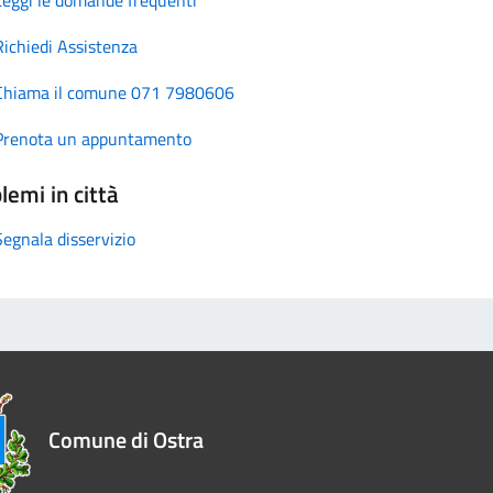
Richiedi Assistenza
Chiama il comune 071 7980606
Prenota un appuntamento
lemi in città
Segnala disservizio
Comune di Ostra