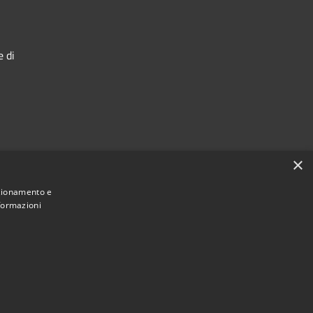
e di
×
nzionamento e
nformazioni
Municipium
Accesso redazione
 di Ostra • Powered by
•