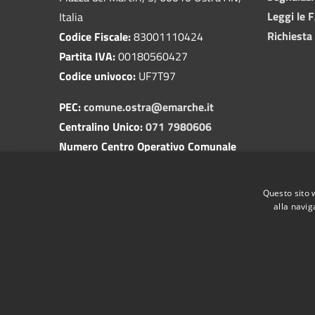
Leggi le 
Italia
Richiesta
Codice Fiscale:
83001110424
Partita IVA:
00180560427
Codice univoco:
UF7T97
PEC:
comune.ostra@emarche.it
Centralino Unico:
071 7980606
Numero Centro Operativo Comunale
(COC):
350 1729518
(attivo solo in caso di apertura del
Questo sito 
servizio)
alla navig
RSS
Accessibilità
Privacy
Cookie
Mappa de