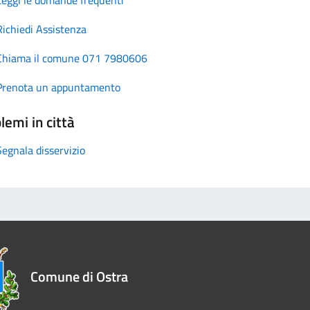
Richiedi Assistenza
Chiama il comune 071 7980606
Prenota un appuntamento
lemi in città
Segnala disservizio
Comune di Ostra