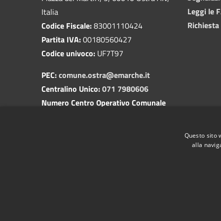
Leggi le 
Italia
Richiesta
Codice Fiscale:
83001110424
Partita IVA:
00180560427
Codice univoco:
UF7T97
PEC:
comune.ostra@emarche.it
Centralino Unico:
071 7980606
Numero Centro Operativo Comunale
(COC):
350 1729518
(attivo solo in caso di apertura del
Questo sito 
servizio)
alla navig
RSS
Accessibilità
Privacy
Cookie
Mappa de