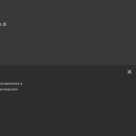
e di
×
nzionamento e
nformazioni
Municipium
Accesso redazione
 di Ostra • Powered by
•