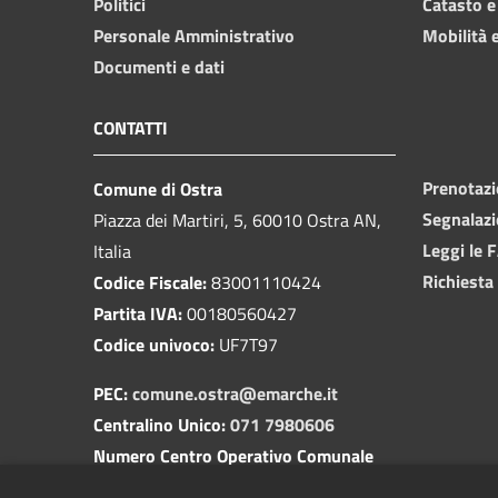
Politici
Catasto e
Personale Amministrativo
Mobilità e
Documenti e dati
CONTATTI
Prenotaz
Comune di Ostra
Segnalazi
Piazza dei Martiri, 5, 60010 Ostra AN,
Leggi le 
Italia
Richiesta
Codice Fiscale:
83001110424
Partita IVA:
00180560427
Codice univoco:
UF7T97
PEC:
comune.ostra@emarche.it
Centralino Unico:
071 7980606
Numero Centro Operativo Comunale
(COC):
350 1729518