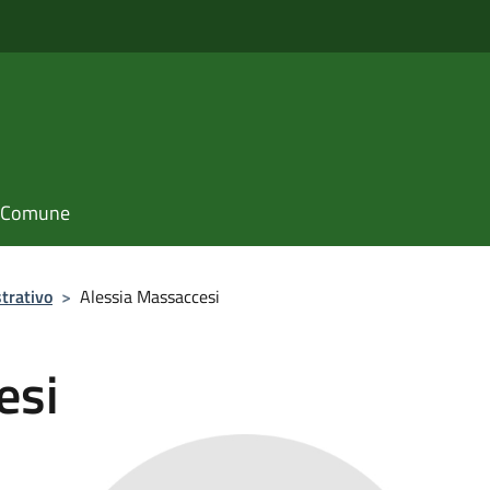
il Comune
trativo
>
Alessia Massaccesi
esi