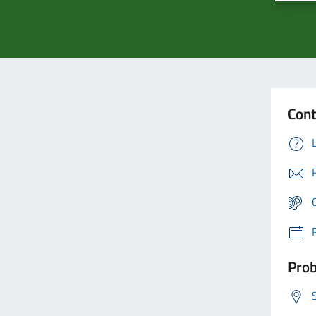
Cont
Prob