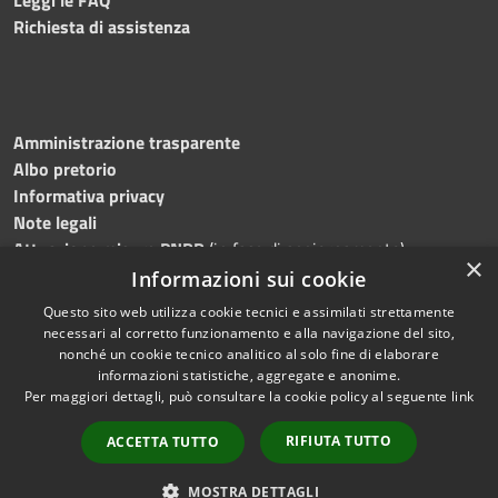
Richiesta di assistenza
Amministrazione trasparente
Albo pretorio
Informativa privacy
Note legali
Attuazione misure PNRR
(in fase di aggiornamento)
×
Dichiarazione di accessibilità
Informazioni sui cookie
Questo sito web utilizza cookie tecnici e assimilati strettamente
necessari al corretto funzionamento e alla navigazione del sito,
nonché un cookie tecnico analitico al solo fine di elaborare
informazioni statistiche, aggregate e anonime.
RSS
Copyright © 2026 • Comune di
Per maggiori dettagli, può consultare la cookie policy al seguente
link
Accessibilità
Ostra • Powered by
Privacy
Municipium
Accesso
•
RIFIUTA TUTTO
ACCETTA TUTTO
Cookie
redazione
Mappa del sito
MOSTRA DETTAGLI