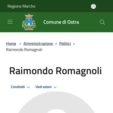
Salta al contenuto principale
Regione Marche
Comune di Ostra
Home
>
Amministrazione
>
Politici
>
Raimondo Romagnoli
Raimondo Romagnoli
Condividi
Vedi azioni