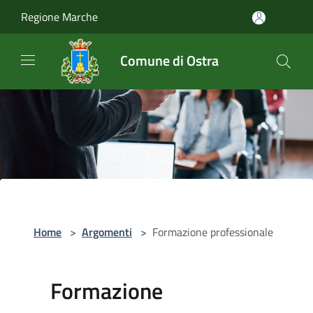
Salta al contenuto principale
Regione Marche
Comune di Ostra
Home
>
Argomenti
>
Formazione professionale
Formazione