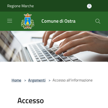
Salta al contenuto principale
Regione Marche
Comune di Ostra
Home
>
Argomenti
>
Accesso all'informazione
Accesso