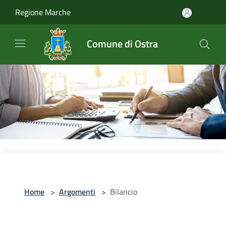
Salta al contenuto principale
Regione Marche
Comune di Ostra
Home
>
Argomenti
>
Bilancio