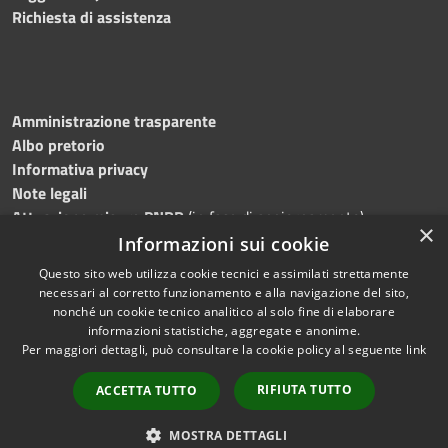
Richiesta di assistenza
Amministrazione trasparente
Albo pretorio
Informativa privacy
Note legali
Attuazione misure PNRR
(in fase di aggiornamento)
×
Dichiarazione di accessibilità
Informazioni sui cookie
Questo sito web utilizza cookie tecnici e assimilati strettamente
necessari al corretto funzionamento e alla navigazione del sito,
nonché un cookie tecnico analitico al solo fine di elaborare
informazioni statistiche, aggregate e anonime.
RSS
Copyright © 2026 • Comune di
Per maggiori dettagli, può consultare la cookie policy al seguente
link
Accessibilità
Ostra • Powered by
Privacy
Municipium
Accesso
•
RIFIUTA TUTTO
ACCETTA TUTTO
Cookie
redazione
Mappa del sito
MOSTRA DETTAGLI