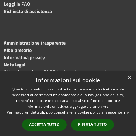
Leggi le FAQ
Richiesta di assistenza
Amministrazione trasparente
Albo pretorio
Informativa privacy
Note legali
Attuazione misure PNRR
(in fase di aggiornamento)
×
Dichiarazione di accessibilità
Informazioni sui cookie
Questo sito web utilizza cookie tecnici e assimilati strettamente
necessari al corretto funzionamento e alla navigazione del sito,
nonché un cookie tecnico analitico al solo fine di elaborare
informazioni statistiche, aggregate e anonime.
RSS
Copyright © 2026 • Comune di
Per maggiori dettagli, può consultare la cookie policy al seguente
link
Accessibilità
Ostra • Powered by
Privacy
Municipium
Accesso
•
RIFIUTA TUTTO
ACCETTA TUTTO
Cookie
redazione