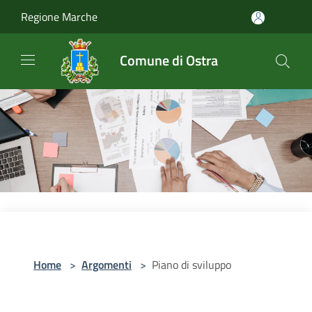
Salta al contenuto principale
Regione Marche
Comune di Ostra
Home
>
Argomenti
>
Piano di sviluppo