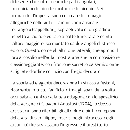
di lesene, che sottolineano le parti angolari,
incorniciano le piccole cantorie e le nicchie. Nei
pennacchi d'imposta sono collocate le immagini
allegoriche delle Virtù. L'ampio vano absidale
rettangolo (cappellone), sopraelevato di un gradino
rispetto all'aula, è voltato a botte lunettata e ospita
l'altare maggiore, sormontato da due angeli di stucco
ed oro. Questo, come gli altri due laterali, che aprono il
loro arcosolio nell'aula, mostra una snella composizione
classicheggiante, con frontone sorretto da semicolonne
strigliate d'ordine corinzio con fregio decorato.
La sobria ed elegante decorazione in stucco a festoni,
ricorrente in tutto l'edificio, ritma gli spazi della volta,
occupata al centro dalla tela ottagona con lo sposalizio
della vergine di Giovanni Anastasi (1704), lo stesso
artista cui sono riferibili gli altri due dipinti con episodi
della vita di san Filippo, inseriti negli intradossi degli
arconi eùche sovrastano l'ingresso e il presbiterio.