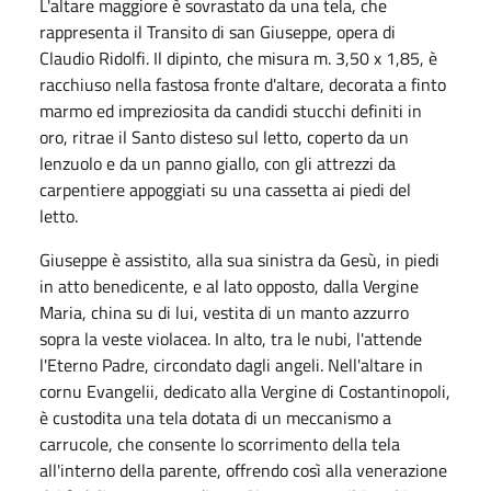
L'altare maggiore è sovrastato da una tela, che
rappresenta il Transito di san Giuseppe, opera di
Claudio Ridolfi. Il dipinto, che misura m. 3,50 x 1,85, è
racchiuso nella fastosa fronte d'altare, decorata a finto
marmo ed impreziosita da candidi stucchi definiti in
oro, ritrae il Santo disteso sul letto, coperto da un
lenzuolo e da un panno giallo, con gli attrezzi da
carpentiere appoggiati su una cassetta ai piedi del
letto.
Giuseppe è assistito, alla sua sinistra da Gesù, in piedi
in atto benedicente, e al lato opposto, dalla Vergine
Maria, china su di lui, vestita di un manto azzurro
sopra la veste violacea. In alto, tra le nubi, l'attende
l'Eterno Padre, circondato dagli angeli. Nell'altare in
cornu Evangelii, dedicato alla Vergine di Costantinopoli,
è custodita una tela dotata di un meccanismo a
carrucole, che consente lo scorrimento della tela
all'interno della parente, offrendo così alla venerazione