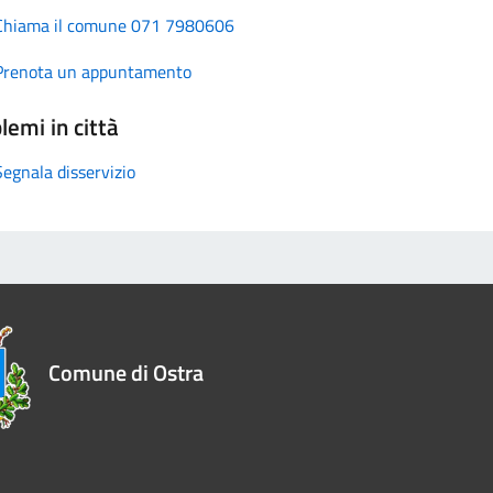
Chiama il comune 071 7980606
Prenota un appuntamento
lemi in città
Segnala disservizio
Comune di Ostra