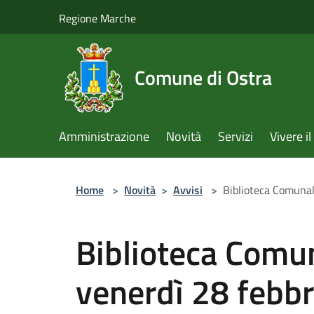
Salta al contenuto principale
Regione Marche
Comune di Ostra
Amministrazione
Novità
Servizi
Vivere 
Home
>
Novità
>
Avvisi
>
Biblioteca Comunal
Biblioteca Comun
venerdì 28 febbr