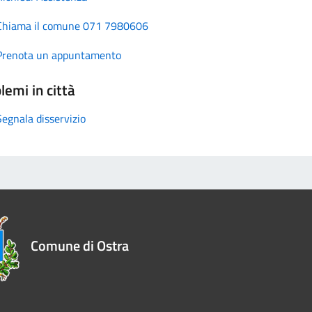
Chiama il comune 071 7980606
Prenota un appuntamento
lemi in città
Segnala disservizio
Comune di Ostra