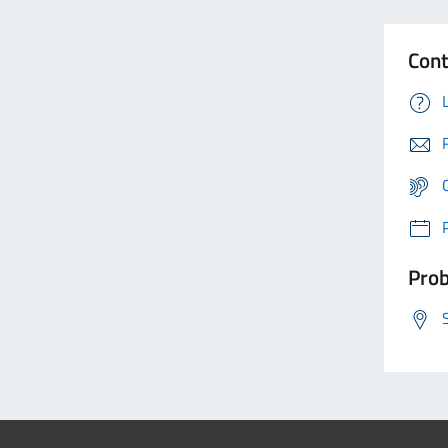
Cont
Prob