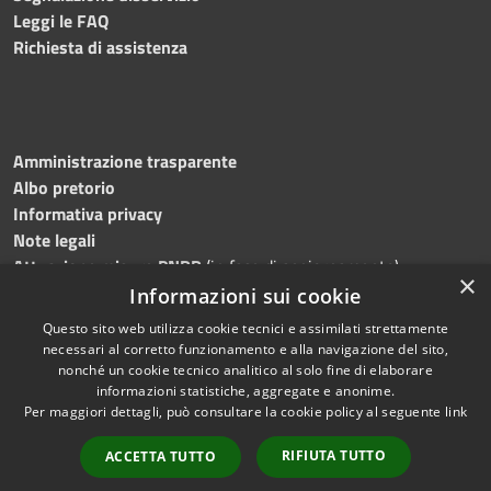
Leggi le FAQ
Richiesta di assistenza
Amministrazione trasparente
Albo pretorio
Informativa privacy
Note legali
Attuazione misure PNRR
(in fase di aggiornamento)
×
Dichiarazione di accessibilità
Informazioni sui cookie
Questo sito web utilizza cookie tecnici e assimilati strettamente
necessari al corretto funzionamento e alla navigazione del sito,
nonché un cookie tecnico analitico al solo fine di elaborare
informazioni statistiche, aggregate e anonime.
RSS
Copyright © 2026 • Comune di
Per maggiori dettagli, può consultare la cookie policy al seguente
link
Accessibilità
Ostra • Powered by
Privacy
Municipium
Accesso
•
RIFIUTA TUTTO
ACCETTA TUTTO
Cookie
redazione