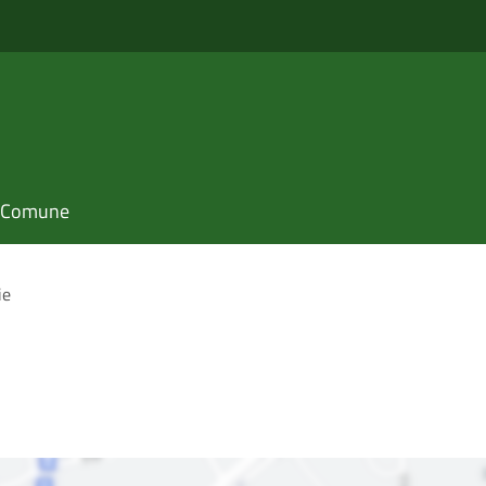
il Comune
ie