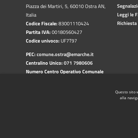
Segnalazi
Piazza dei Martiri, 5, 60010 Ostra AN,
Leggi le 
Italia
Richiesta
Codice Fiscale:
83001110424
Partita IVA:
00180560427
Codice univoco:
UF7T97
PEC:
comune.ostra@emarche.it
Centralino Unico:
071 7980606
Numero Centro Operativo Comunale
(COC):
350 1729518
(attivo solo in caso di apertura del
Questo sito 
servizio)
alla navig
RSS
Accessibilità
Privacy
Cookie
Mappa de