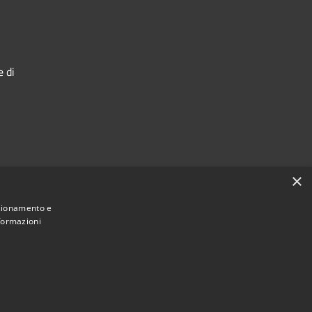
e di
×
nzionamento e
nformazioni
Municipium
Accesso redazione
 di Ostra • Powered by
•