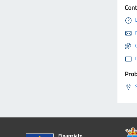
Cont
Prob